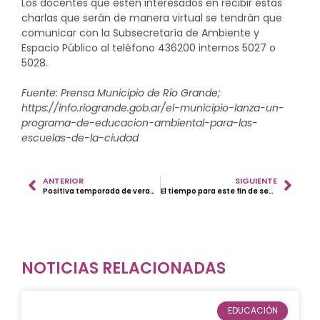
Los docentes que estén interesados en recibir estas
charlas que serán de manera virtual se tendrán que
comunicar con la Subsecretaría de Ambiente y
Espacio Público al teléfono 436200 internos 5027 o
5028.
Fuente: Prensa Municipio de Río Grande;
https://info.riogrande.gob.ar/el-municipio-lanza-un-
programa-de-educacion-ambiental-para-las-
escuelas-de-la-ciudad
ANTERIOR
SIGUIENTE
Positiva temporada de verano y se extremaron los cuidados y protocolos sanitarios.
El tiempo para este fin de semana 17 y 18 de abril.
NOTICIAS RELACIONADAS
EDUCACIÓN