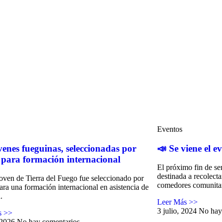
Eventos
venes fueguinas, seleccionadas por
📣 Se viene el 
x para formación internacional
El próximo fin de se
destinada a recolect
joven de Tierra del Fuego fue seleccionado por
comedores comunitar
ara una formación internacional en asistencia de
.
Leer Más >>
3 julio, 2024
No hay
s >>
 2026
No hay comentarios