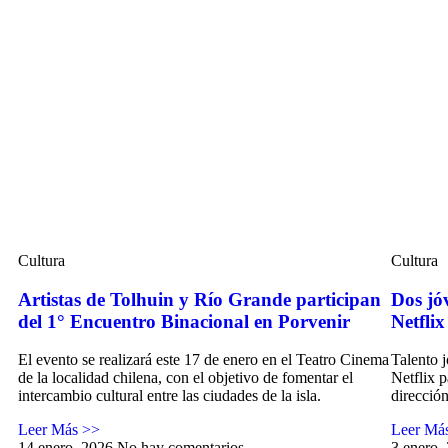
Cultura
Cultura
Artistas de Tolhuin y Río Grande participan
Dos jó
del 1° Encuentro Binacional en Porvenir
Netfli
El evento se realizará este 17 de enero en el Teatro Cinema
Talento 
de la localidad chilena, con el objetivo de fomentar el
Netflix p
intercambio cultural entre las ciudades de la isla.
dirección
Leer Más >>
Leer Má
14 enero, 2026
No hay comentarios
3 enero,